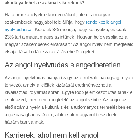
akadálya lehet a szakmai sikereknek?
Ha a munkahelyekre koncentrálunk, akkor a magyar
szakemberek nagyjából fele állítja, hogy
rendelkezik angol
nyelvtudással
. Közülük 3% mondja, hogy kétnyelvű, és csak
23% tartja magát magas szintűnek. Hogyan befolyásolja ez a
magyar szakemberek elvárásait? Az angol nyelv nem megfelelő
elsajátítása korlátozza az álláslehetőségeket.
Az angol nyelvtudás elengedhetetlen
Az angol nyelvtudás hiánya (vagy az erről való hazugság) olyan
tényező, amely a jelöltek kizárását eredményezheti a
kiválasztási folyamat során. Egyre több jelentkezőt utasítanak el
csak azért, mert nem megfelelő az angol szintje. Az angol az
első számú nyelv a kulturális és a tudományos termelésben és
a gazdaságban is. Azok, akik csak magyarul beszélnek,
hátrányban vannak.
Karrierek, ahol nem kell angol