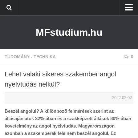
Címlap
MFstudium.hu
Tudomány – Technika
Edukáció
Web
TUDOMÁNY - TECHNIKA
0
Lehet valaki sikeres szakember angol
nyelvtudás nélkül?
2022-02-02
Beszél angolul? A különböző felmérések szerint az
állásajánlatok 32%-ában és a szakképzett állások 80%-ában
követelmény az angol nyelvtudás. Magyarországon
azonban a szakemberek fele nem beszél angolul. Ez