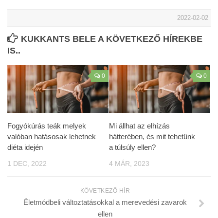
2022-02-02
KUKKANTS BELE A KÖVETKEZŐ HÍREKBE
IS..
0
0
Fogyókúrás teák melyek
Mi állhat az elhízás
valóban hatásosak lehetnek
hátterében, és mit tehetünk
diéta idején
a túlsúly ellen?
1 DEC, 2022
4 MÁR, 2023
KÖVETKEZŐ HÍR
Életmódbeli változtatásokkal a merevedési zavarok
ellen