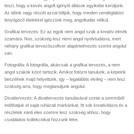
teszi, hogy a kevés angolt igénylő állások egyikébe kerüljünk.
Az időnk nagy részét azzal töltjük, hogy minden vendéglátóst
lenyűgöző ételekkel igézzünk meg, angoltudás nélkül.
Grafikai tervezés: Ez az egyik nem angol szak a kreatív elmék
számára. Nos, szükség lesz némi angol nyelvtudásra, mert
néhány grafikai tervezőszoftver alapértelmezés szerint angolul
van.
Fotográfia: A fotográfia, akárcsak a grafikai tervezés, a nem
angol szakok közé tartozik. Amikor fotózni tanulunk, a képeink
beszélnek majd helyettünk, így – legalábbis elvileg – nem lesz
szükség arra, hogy megtanuljunk angolul.
Divattervezés: A divattervezés tanulásával szinte a semmiből
indíthatjuk el saját ruházati márkánkat. Itt sok kreativitásra és a
részletek iránti éles szemre lesz szükség ahhoz, hogy
csodálatos kollekciókat hozzunk létre.