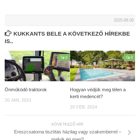
2025-08-30
KUKKANTS BELE A KÖVETKEZŐ HÍREKBE
IS..
0
0
Önműködő traktorok
Hogyan védjük meg télen a
kerti medencét?
20 JAN, 2021
20 FEB, 2024
KÖVETKEZŐ HÍR
Ereszcsatorna tisztítás házilag vagy szakemberrel –
melyik éri meg?