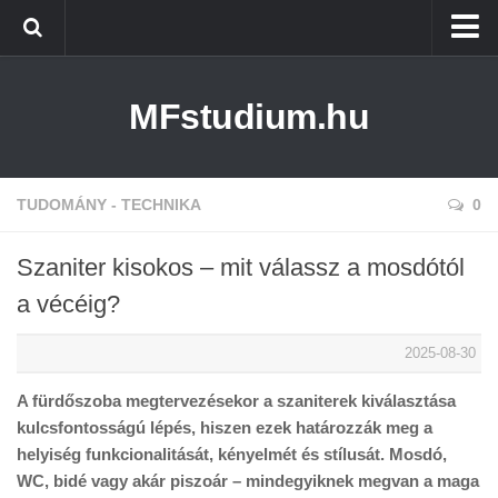
Címlap
MFstudium.hu
Tudomány – Technika
Edukáció
Web
TUDOMÁNY - TECHNIKA
0
Szaniter kisokos – mit válassz a mosdótól
a vécéig?
2025-08-30
A fürdőszoba megtervezésekor a szaniterek kiválasztása
kulcsfontosságú lépés, hiszen ezek határozzák meg a
helyiség funkcionalitását, kényelmét és stílusát. Mosdó,
WC, bidé vagy akár piszoár – mindegyiknek megvan a maga