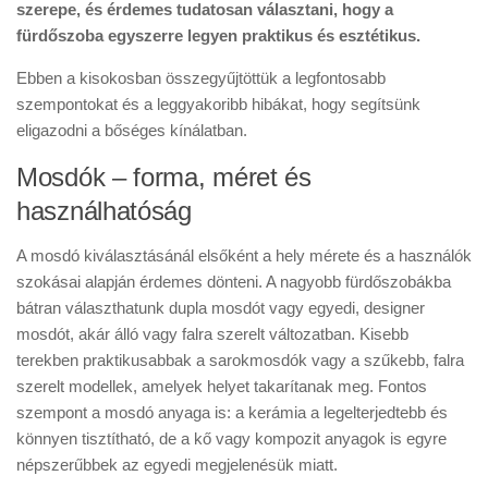
szerepe, és érdemes tudatosan választani, hogy a
fürdőszoba egyszerre legyen praktikus és esztétikus.
Ebben a kisokosban összegyűjtöttük a legfontosabb
szempontokat és a leggyakoribb hibákat, hogy segítsünk
eligazodni a bőséges kínálatban.
Mosdók – forma, méret és
használhatóság
A mosdó kiválasztásánál elsőként a hely mérete és a használók
szokásai alapján érdemes dönteni. A nagyobb fürdőszobákba
bátran választhatunk dupla mosdót vagy egyedi, designer
mosdót, akár álló vagy falra szerelt változatban. Kisebb
terekben praktikusabbak a sarokmosdók vagy a szűkebb, falra
szerelt modellek, amelyek helyet takarítanak meg. Fontos
szempont a mosdó anyaga is: a kerámia a legelterjedtebb és
könnyen tisztítható, de a kő vagy kompozit anyagok is egyre
népszerűbbek az egyedi megjelenésük miatt.